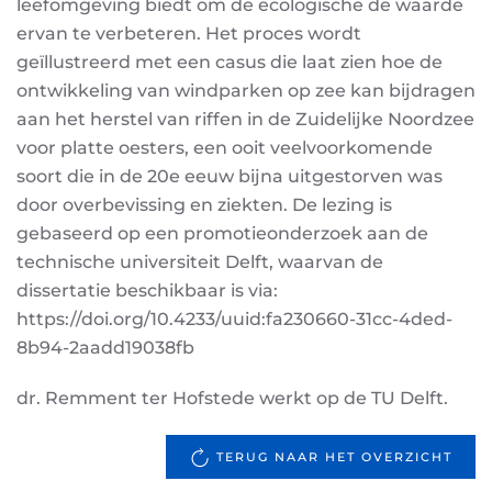
leefomgeving biedt om de ecologische de waarde
ervan te verbeteren. Het proces wordt
geïllustreerd met een casus die laat zien hoe de
ontwikkeling van windparken op zee kan bijdragen
aan het herstel van riffen in de Zuidelijke Noordzee
voor platte oesters, een ooit veelvoorkomende
soort die in de 20e eeuw bijna uitgestorven was
door overbevissing en ziekten. De lezing is
gebaseerd op een promotieonderzoek aan de
technische universiteit Delft, waarvan de
dissertatie beschikbaar is via:
https://doi.org/10.4233/uuid:fa230660-31cc-4ded-
8b94-2aadd19038fb
dr. Remment ter Hofstede werkt op de TU Delft.
TERUG NAAR HET OVERZICHT