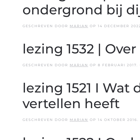
ondergrond bij di
GESCHREVEN DOOR
MARIAN
OP
14 DECEMBER 202
lezing 1532 | Ove
GESCHREVEN DOOR
MARIAN
OP
8 FEBRUARI 2017
.
lezing 1521 I Wat
vertellen heeft
GESCHREVEN DOOR
MARIAN
OP
14 OKTOBER 2016
.