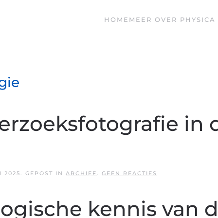
HOME
MEER OVER PHYSICA 
gie
erzoeksfotografie in 
OP
I 2025
. GEPOST IN
ARCHIEF
.
GEEN REACTIES
LEZING
1579
|
logische kennis van 
ONDERZOEKSFOT
IN
DE