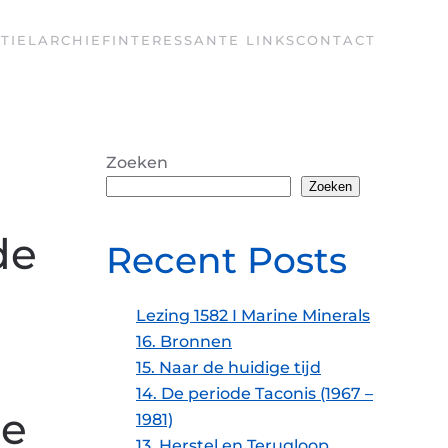
TIEL
ARCHIEF
INTERESSANTE LINKS
CONTACT
Zoeken
Zoeken
de
Recent Posts
Lezing 1582 I Marine Minerals
16. Bronnen
15. Naar de huidige tijd
14. De periode Taconis (1967 –
de
OGRAFIE
1981)
13. Herstel en Terugloop