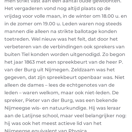
men strikt vast aan een aantal oude gewoonten.
Het vergaderen vond nog altijd plaats op de
vrijdag voor volle maan, in de winter om 18.00 u. en
in de zomer om 19.00 u. Leden waren nog steeds
mannen die alleen na strikte ballotage konden
toetreden. Wel nieuw was het feit, dat door het
verbeteren van de verbindingen ook sprekers van
buiten Tiel konden worden uitgenodigd. Zo begon
het jaar 1863 met een spreekbeurt van de heer P.
van der Burg uit Nijmegen. Zeldzaam was het
gegeven, dat zijn spreekbeurt openbaar was. Niet
alleen de dames – lees de echtgenotes van de
leden – waren welkom, maar ook niet-leden. De
spreker, Pieter van der Burg, was een bekende
Nijmeegse wis- en natuurkundige. Hij was leraar
aan de Latijnse school, maar veel belangrijker nog:
hij was ook het meest actieve lid van het
Nijmeegse equivalent van Physica.