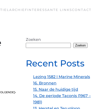
TIEL
ARCHIEF
INTERESSANTE LINKS
CONTACT
e
Zoeken
Zoeken
Recent Posts
Lezing 1582 I Marine Minerals
16. Bronnen
15. Naar de huidige tijd
VOLGENDE
14. De periode Taconis (1967 –
1981)
13. Herstel en Terugloop