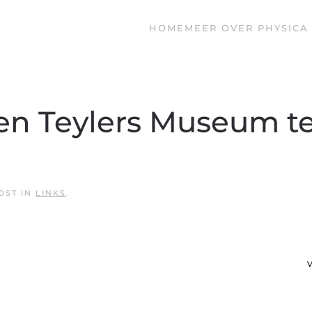
HOME
MEER OVER PHYSICA 
 en Teylers Museum t
POST IN
LINKS
.